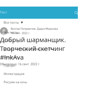
Пост
Все посты
Виктор Петровичев, Дарья Морозова
Все посты
15 сент. 2022 г.
Добрый шарманщик.
Comics
Творческий скетчинг
Студия Рисования "Девочки и Лис"
#InkAva
Живопись
Обновлено:
16 сент. 2022 г.
Портрет
Иллюстрация
Рисуем на ночь