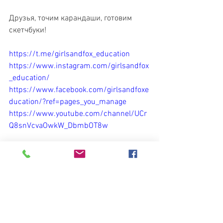
Друзья, точим карандаши, готовим 
скетчбуки! 
https://t.me/girlsandfox_education
https://www.instagram.com/girlsandfox
_education/
https://www.facebook.com/girlsandfoxe
ducation/?ref=pages_you_manage
https://www.youtube.com/channel/UCr
Q8snVcvaOwkW_DbmbOT8w
19/04/22 (вторник)
Студия Рисования "Девочки и Лис"
Смотреть все
Недавние посты