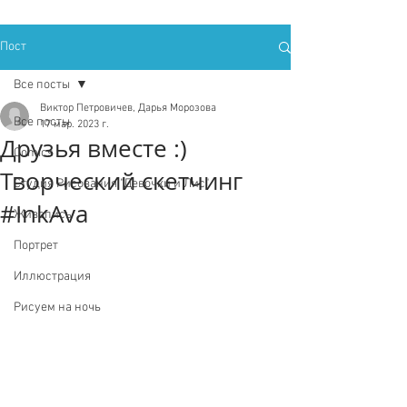
Пост
Все посты
Виктор Петровичев, Дарья Морозова
Все посты
17 мар. 2023 г.
Друзья вместе :)
Comics
Творческий скетчинг
Студия Рисования "Девочки и Лис"
#InkAva
Живопись
Портрет
Иллюстрация
Рисуем на ночь