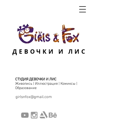
ДЕВОЧКИ И ЛИС
СТУДИЯ ДЕВОЧКИ И ЛИС
Живопись | Иллюстрация | Комиксы |
Образование
girlsnfox@gmail.com