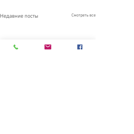
Смотреть все
Недавние посты
Комментарии