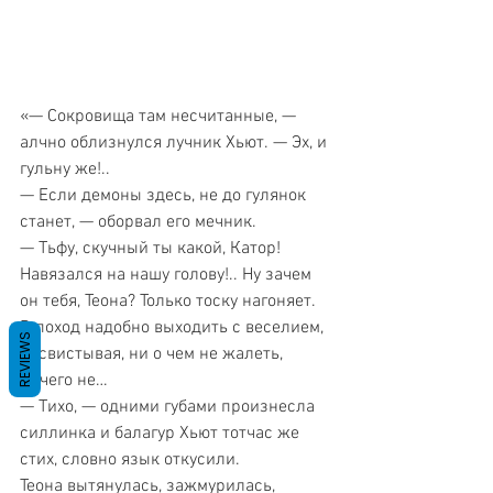
«— Сокровища там несчитанные, — 
алчно облизнулся лучник Хьют. — Эх, и 
гульну же!..
— Если демоны здесь, не до гулянок 
станет, — оборвал его мечник.
— Тьфу, скучный ты какой, Катор! 
Навязался на нашу голову!.. Ну зачем 
он тебя, Теона? Только тоску нагоняет. 
В поход надобно выходить с веселием, 
REVIEWS
насвистывая, ни о чем не жалеть, 
ничего не…
— Тихо, — одними губами произнесла 
силлинка и балагур Хьют тотчас же 
стих, словно язык откусили.
Теона вытянулась, зажмурилась, 