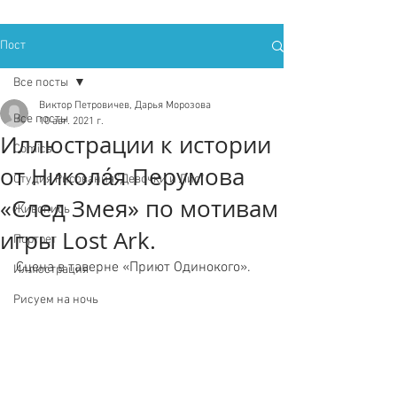
Пост
Все посты
Виктор Петровичев, Дарья Морозова
Все посты
10 авг. 2021 г.
Иллюстрации к истории
Comics
от Никола́я Перумова
Студия Рисования "Девочки и Лис"
«След Змея» по мотивам
Живопись
игры Lost Ark.
Портрет
Сцена в таверне «Приют Одинокого».
Иллюстрация
Рисуем на ночь