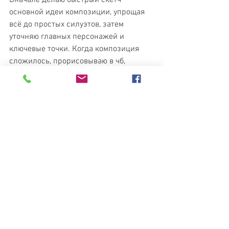
Вначале делаю быстрый скетч 
основной идеи композиции, упрощая 
всё до простых силуэтов, затем 
уточняю главных персонажей и 
ключевые точки. Когда композиция 
сложилось, прорисовываю в чб, 
добавляя или убирая детали. 
Финалезирую в цвете.
https://www.instagram.com/artpetrovic
hev/
Иллюстрация
Смотреть все
Недавние посты