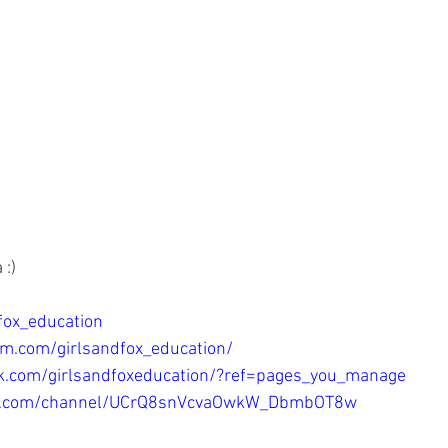
:)
dfox_education
am.com/girlsandfox_education/
k.com/girlsandfoxeducation/?ref=pages_you_manage
be.com/channel/UCrQ8snVcvaOwkW_DbmbOT8w