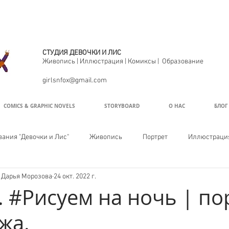
СТУДИЯ ДЕВОЧКИ И ЛИС
С
Живопись | Иллюстрация | Комиксы | Образование
girlsnfox@gmail.com
COMICS & GRAPHIC NOVELS
STORYBOARD
О НАС
БЛОГ
вания "Девочки и Лис"
Живопись
Портрет
Иллюстраци
, Дарья Морозова
24 окт. 2022 г.
. #Рисуем на ночь | по
жа.