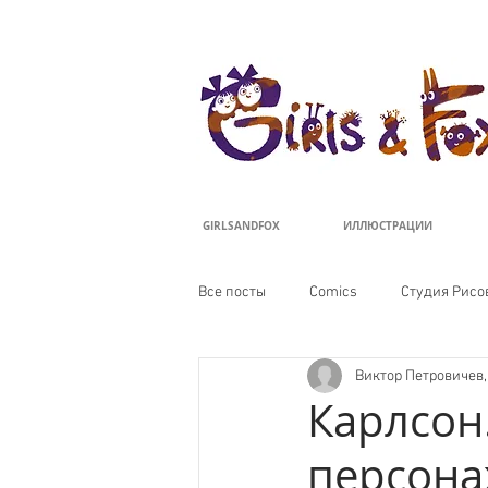
ДЕВОЧКИ И ЛИ
GIRLSANDFOX
ИЛЛЮСТРАЦИИ
Все посты
Comics
Студия Рисо
Виктор Петровичев
Карлсон
персона