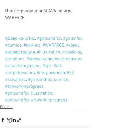
Иллюстрации для SLAVA по игре 
WARFACE.
#ДевочкииЛис
, 
#girlsandfox
, 
#girlsnfox
, 
#comics
, 
#комикс
, 
#WARFACE
, 
#хокку
, 
#иллюстрация
, 
#illustration
, 
#графика
, 
#graphics
, 
#визуальноеповествование
, 
#visualstorytelling
, 
#арт
, 
#art
, 
#artpetrovichev
, 
#петровичевв
, 
#2D
, 
#slavamsc
, 
#girlsandfox_comics
, 
#artworkinprogress
, 
#girlsandfox_illustration
, 
#girlsandfox_artworkinprogress
Comics