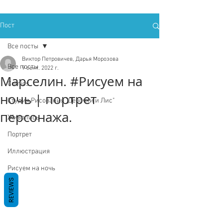
Пост
Все посты
Виктор Петровичев, Дарья Морозова
Все посты
9 сент. 2022 г.
Марселин. #Рисуем на
Comics
ночь | портрет
Студия Рисования "Девочки и Лис"
персонажа.
Живопись
Портрет
Иллюстрация
Рисуем на ночь
REVIEWS