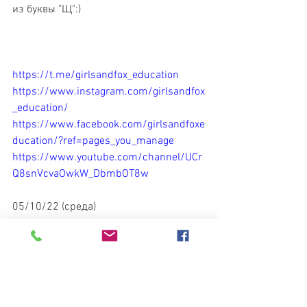
из буквы "Щ":)
https://t.me/girlsandfox_education
https://www.instagram.com/girlsandfox
_education/
https://www.facebook.com/girlsandfoxe
ducation/?ref=pages_you_manage
https://www.youtube.com/channel/UCr
Q8snVcvaOwkW_DbmbOT8w
05/10/22 (среда) 
Студия Рисования "Девочки и Лис"