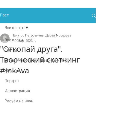
Пост
Все посты
Виктор Петровичев, Дарья Морозова
Все посты
11 мар. 2023 г.
"Откопай друга".
Comics
Творческий скетчинг
Студия Рисования "Девочки и Лис"
#InkAva
Живопись
Портрет
Иллюстрация
Рисуем на ночь