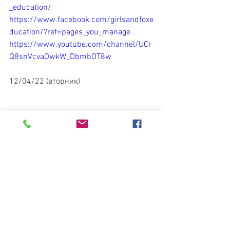
_education/
https://www.facebook.com/girlsandfoxe
ducation/?ref=pages_you_manage
https://www.youtube.com/channel/UCr
Q8snVcvaOwkW_DbmbOT8w
12/04/22 (вторник) 
Студия Рисования "Девочки и Лис"
Смотреть все
Недавние посты