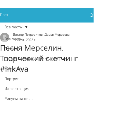
Пост
Все посты
Виктор Петровичев, Дарья Морозова
Все посты
11 сент. 2022 г.
Песня Мерселин.
Comics
Творческий скетчинг
Студия Рисования "Девочки и Лис"
#InkAva
Живопись
Портрет
Иллюстрация
Рисуем на ночь