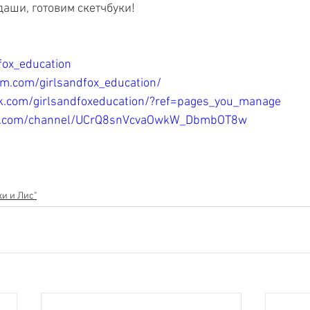
аши, готовим скетчбуки! 
dfox_education
am.com/girlsandfox_education/
k.com/girlsandfoxeducation/?ref=pages_you_manage
be.com/channel/UCrQ8snVcvaOwkW_DbmbOT8w
и и Лис"