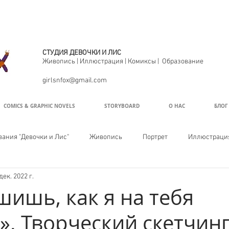
СТУДИЯ ДЕВОЧКИ И ЛИС
С
Живопись | Иллюстрация | Комиксы | Образование
girlsnfox@gmail.com
COMICS & GRAPHIC NOVELS
STORYBOARD
О НАС
БЛОГ
вания "Девочки и Лис"
Живопись
Портрет
Иллюстраци
дек. 2022 г.
шишь, как я на тебя
». Творческий скетчин