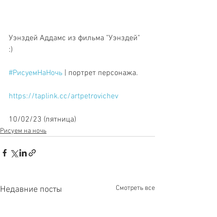
Уэнздей Аддамс из фильма "Уэнздей" 
:) 
#РисуемНаНочь
 | портрет персонажа.
https://taplink.cc/artpetrovichev
10/02/23 (пятница)
Рисуем на ночь
Смотреть все
Недавние посты