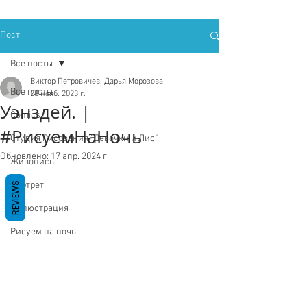
Пост
Все посты
Виктор Петровичев, Дарья Морозова
Все посты
28 нояб. 2023 г.
Уэнздей. |
Comics
#РисуемНаНочь
Студия Рисования "Девочки и Лис"
Обновлено:
17 апр. 2024 г.
Живопись
Портрет
REVIEWS
Иллюстрация
Рисуем на ночь