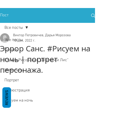
Пост
Все посты
Виктор Петровичев, Дарья Морозова
Все посты
10 дек. 2022 г.
Эррор Санс. #Рисуем на
Comics
ночь | портрет
Студия Рисования "Девочки и Лис"
персонажа.
Живопись
Портрет
Иллюстрация
REVIEWS
Рисуем на ночь