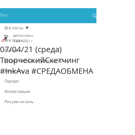
Пост
Все посты
petrovichevv
Все посты
4 авг. 2021 г.
07/04/21 (среда)
Comics
ТворческийСкетчинг
Студия Рисования "Девочки и Лис"
#InkAva #СРЕДАОБМЕНА
Живопись
Портрет
Иллюстрация
Рисуем на ночь