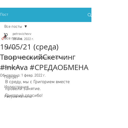
Пост
Все посты
petrovichevv
Все посты
20 янв. 2022 г.
19/05/21 (среда)
Comics
ТворческийСкетчинг
Студия Рисования "Девочки и Лис"
#InkAva #СРЕДАОБМЕНА
Живопись
Обновлено:
1 февр. 2022 г.
Портрет
В среду, мы с Григорием вместе 
Иллюстрация
провели занятие. 
Григорий спасибо!
Рисуем на ночь