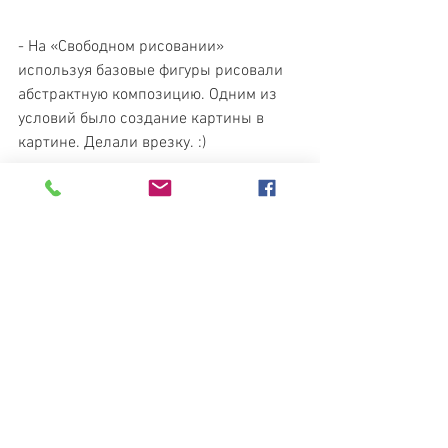
- На «Свободном рисовании» 
используя базовые фигуры рисовали 
абстрактную композицию. Одним из 
условий было создание картины в 
картине. Делали врезку. :)
https://t.me/girlsandfox_education
https://www.instagram.com/girlsandfox
_education/
https://www.youtube.com/channel/UCr
Q8snVcvaOwkW_DbmbOT8w
Студия Рисования "Девочки и Лис"