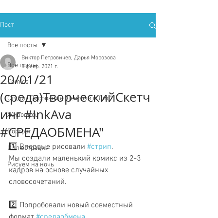
Пост
Все посты
Виктор Петровичев, Дарья Морозова
Все посты
3 февр. 2021 г.
20/01/21
Comics
(среда)ТворческийСкетч
Студия Рисования "Девочки и Лис"
инг #InkAva
Живопись
#СРЕДАОБМЕНА"
Портрет
1️⃣ Впервые рисовали 
#стрип
. 
Иллюстрация
Мы создали маленький комикс из 2-3 
Рисуем на ночь
кадров на основе случайных 
словосочетаний. 
2️⃣ Попробовали новый совместный 
формат 
#средаобмена
. 