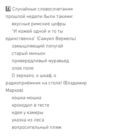
4️⃣ Случайные словосочетания 
прошлой недели были такими: 
     вкусные римские цифры
     “И кожей одной и то ты 
единственна” (Самуил Вермель)
     замышляющий попугай
     старый миньон 
     привередливый муравьед
     злое поле
     О зеркало, о шкаф, о 
радиоприёмник на столе! (Владимир 
Марков)
     кошка-мошка
     крокодил в тесте
     идея у камеры
     указка из леса
     вопросительный пляж