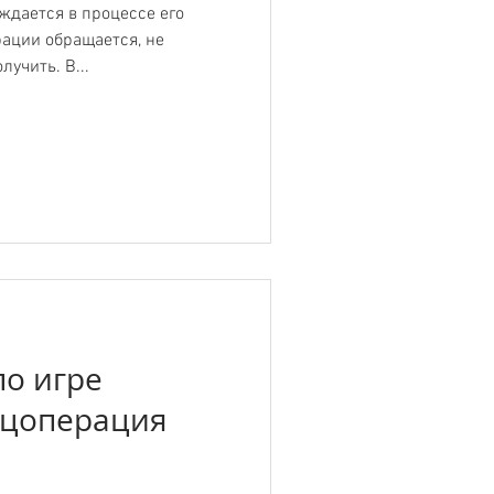
ждается в процессе его
ации обращается, не
лучить. В...
о игре
ецоперация