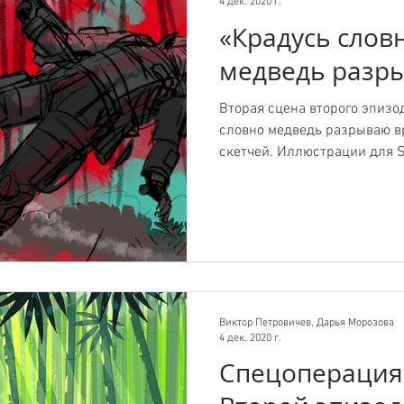
4 дек. 2020 г.
«Крадусь словн
медведь разр
Вторая сцена второго эпизод
словно медведь разрываю в
скетчей. Иллюстрации для S
Виктор Петровичев, Дарья Морозова
4 дек. 2020 г.
Спецоперация