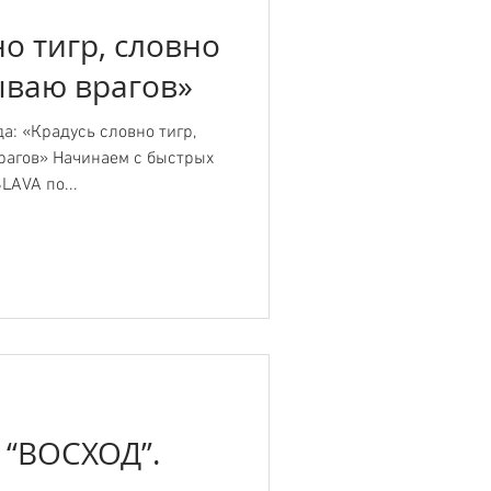
о тигр, словно
ываю врагов»
а: «Крадусь словно тигр,
рагов» Начинаем с быстрых
LAVA по...
 “ВОСХОД”.