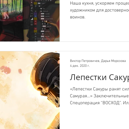
Наша кухня, ускоряем процес
художником для достоверно
воинов.
Виктор Петровичев, Дарья Морозова
4 дек. 2020 г.
Лепестки Сак
«Лепестки Сакуры ранят си
Самурая…» Заключительные 
Спецоперация “ВОСХОД”. Ил