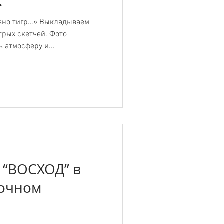
.
овно тигр…» Выкладываем
трых скетчей. Фото
 атмосферу и...
 “ВОСХОД” в
точном