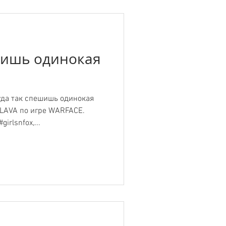
шишь одинокая
уда так спешишь одинокая
LAVA по игре WARFACE.
irlsnfox,...