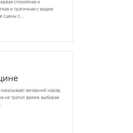
первая спокойная и
ткая и трагичная с видом
 сцены с...
щине
 заказывает вечерний наряд
на не тратит время, выбирая
.