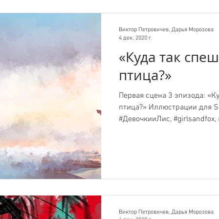
Виктор Петровичев, Дарья Морозова
4 дек. 2020 г.
«Куда так спе
птица?»
Первая сцена 3 эпизода: «К
птица?» Иллюстрации для S
#ДевочкииЛис, #girlsandfox, #g
Виктор Петровичев, Дарья Морозова