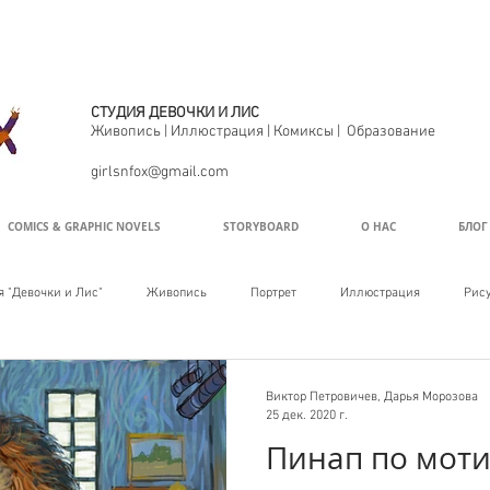
СТУДИЯ ДЕВОЧКИ И ЛИС
С
Живопись | Иллюстрация | Комиксы | Образование
girlsnfox@gmail.com
COMICS & GRAPHIC NOVELS
STORYBOARD
О НАС
БЛОГ
 "Девочки и Лис"
Живопись
Портрет
Иллюстрация
Рису
Виктор Петровичев, Дарья Морозова
25 дек. 2020 г.
Пинап по моти