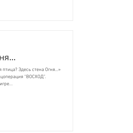
гня…
 птица? Здесь стена Огня…»
ецоперация “ВОСХОД”.
гре...