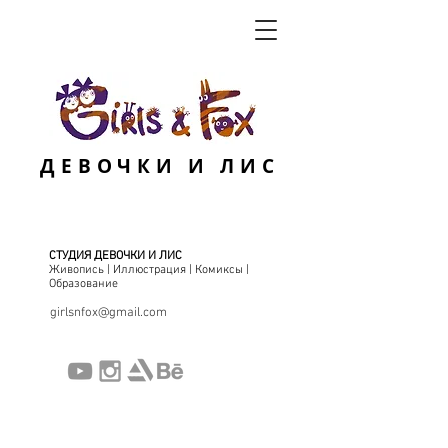
ДЕВОЧКИ И ЛИС
СТУДИЯ ДЕВОЧКИ И ЛИС
Живопись | Иллюстрация | Комиксы |
Образование
girlsnfox@gmail.com