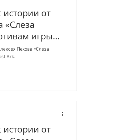
 истории от
а «Слеза
отивам игры
лексея Пехова «Слеза
st Ark.
 истории от