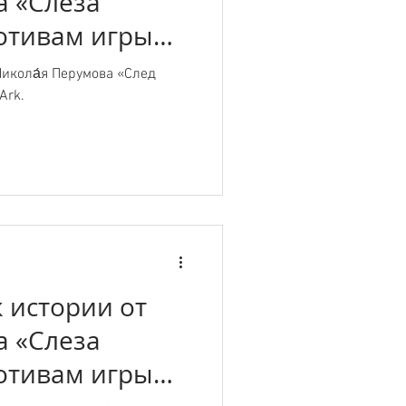
а «Слеза
отивам игры
икола́я Перумова «След
Ark.
 истории от
а «Слеза
отивам игры