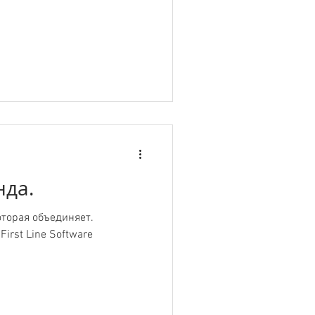
нда.
оторая объединяет.
irst Line Software