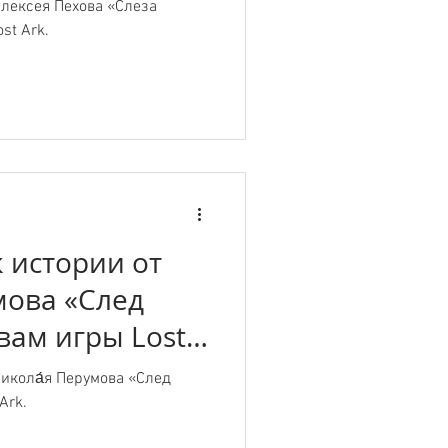
лексея Пехова «Слеза
st Ark.
 истории от
мова «След
вам игры Lost
икола́я Перумова «След
Ark.