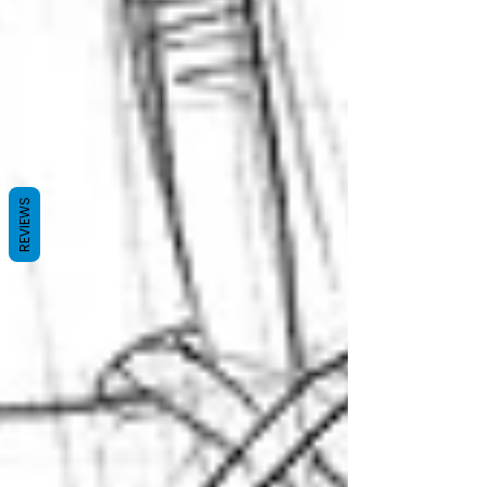
REVIEWS