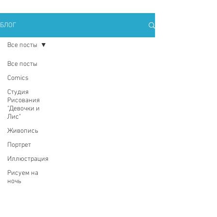
БЛОГ
Все посты
Все посты
Comics
Студия
Рисования
"Девочки и
Лис"
Живопись
Портрет
Иллюстрация
Рисуем на
ночь