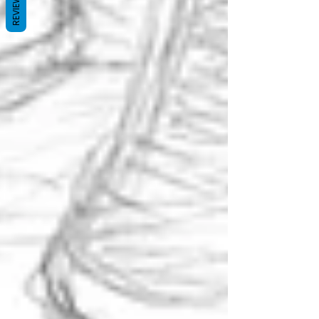
REVIEWS