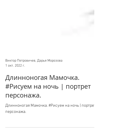
Виктор Петровичев, Дарья Морозова
1 окт. 2022 г.
Длинноногая Мамочка.
#Рисуем на ночь | портрет
персонажа.
Длинноногая Мамочка. #Рисуем на ночь | портрет
персонажа.